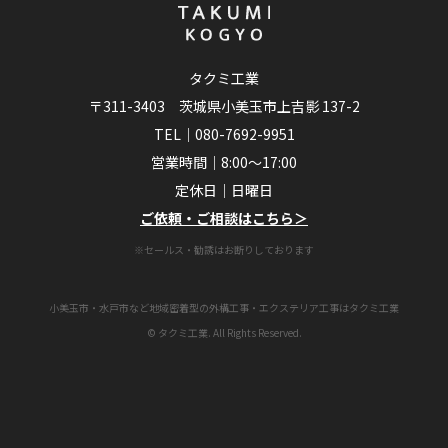
タクミ工業
〒311-3403 茨城県小美玉市上吉影 137-2
TEL｜
080-7692-9951
営業時間｜8:00～17:00
定休日｜日曜日
ご依頼・ご相談はこちら＞
※セールス・勧誘はお断りしております
小美玉市・水戸市など地域密着型の外構工事・エクステリア工事はタクミ工業
© タクミ工業. All Rights Reserved.